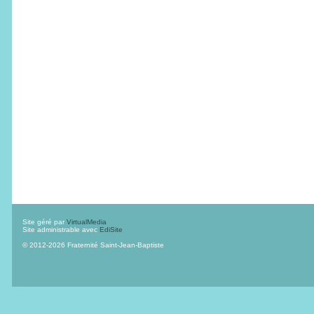
Site géré par
VirtualMedia
Site administrable avec
EdiSite
© 2012-2026 Fraternité Saint-Jean-Baptiste